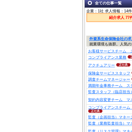
全ての仕事一覧
企業：1社 求人情報：14
紹介求人 77
外資系生命保険会社の
就業環境も抜群。人気の
お客様サービスチーム 
コンプライアンス業務
アクチュアリー
保険金サービススタッフ
調査チームマネージャー
満期年金事務チーム ス
監査スタッフ（臨店担当
契約内容変更チーム マ
コンプライアンスチーム
監査（企画担当）マネー
監査（業務監査担当）マ
監査（リスク管理）マネ