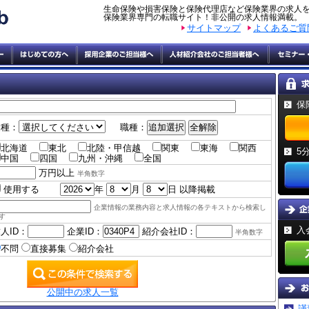
生命保険や損害保険と保険代理店など保険業界の求人
保険業界専門の転職サイト！非公開の求人情報満載。
サイトマップ
よくあるご質
保
業種：
職種：
北海道
東北
北陸・甲信越
関東
東海
関西
5
中国
四国
九州・沖縄
全国
万円以上
半角数字
使用する
年
月
日 以降掲載
企業情報の業務内容と求人情報の各テキストから検索し
す
入
人ID：
企業ID：
紹介会社ID：
半角数字
不問
直接募集
紹介会社
公開中の求人一覧
謹