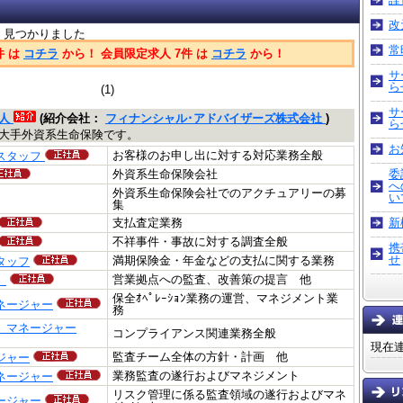
改
件 見つかりました
常
件 は
コチラ
から！ 会員限定求人 7件 は
コチラ
から！
サ
ら
(1)
サ
求人
(紹介会社：
フィナンシャル･アドバイザーズ株式会社
)
ら
大手外資系生命保険です。
お
お客様のお申し出に対する対応業務全般
スタッフ
委
外資系生命保険会社
へ
外資系生命保険会社でのアクチュアリーの募
い
集
新
支払査定業務
不祥事件・事故に対する調査全般
携
せ
満期保険金・年金などの支払に関する業務
タッフ
営業拠点への監査、改善策の提言 他
）
保全ｵﾍﾟﾚｰｼｮﾝ業務の運営、マネジメント業
ネージャー
務
 マネージャー
コンプライアンス関連業務全般
現在
監査チーム全体の方針・計画 他
ジャー
業務監査の遂行およびマネジメント
ネージャー
リスク管理に係る監査領域の遂行およびマネ
ージャー