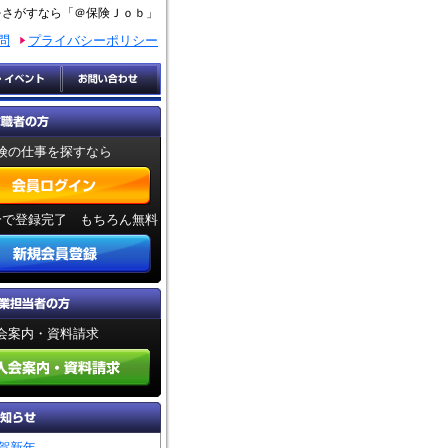
をさがすなら「＠保険Ｊｏｂ」
問
プライバシーポリシー
険の仕事を探すなら
分で登録完了 もちろん無料
会案内・資料請求
賀新年